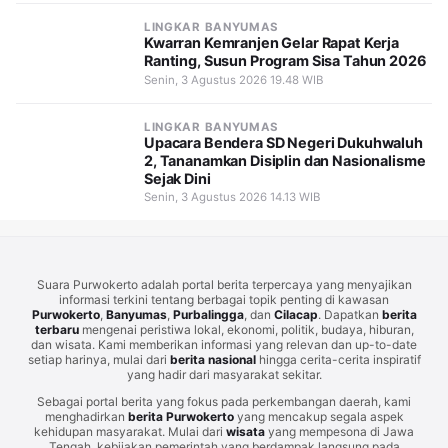
LINGKAR BANYUMAS
Kwarran Kemranjen Gelar Rapat Kerja
Ranting, Susun Program Sisa Tahun 2026
Senin, 3 Agustus 2026 19.48 WIB
LINGKAR BANYUMAS
Upacara Bendera SD Negeri Dukuhwaluh
2, Tananamkan Disiplin dan Nasionalisme
Sejak Dini
Senin, 3 Agustus 2026 14.13 WIB
Suara Purwokerto adalah portal berita terpercaya yang menyajikan
informasi terkini tentang berbagai topik penting di kawasan
Purwokerto
,
Banyumas
,
Purbalingga
, dan
Cilacap
. Dapatkan
berita
terbaru
mengenai peristiwa lokal, ekonomi, politik, budaya, hiburan,
dan wisata. Kami memberikan informasi yang relevan dan up-to-date
setiap harinya, mulai dari
berita nasional
hingga cerita-cerita inspiratif
yang hadir dari masyarakat sekitar.
Sebagai portal berita yang fokus pada perkembangan daerah, kami
menghadirkan
berita Purwokerto
yang mencakup segala aspek
kehidupan masyarakat. Mulai dari
wisata
yang mempesona di Jawa
Tengah, kebijakan pemerintah yang berdampak langsung pada