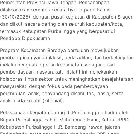
Pemerintah Provinsi Jawa Tengah. Pencanangan
dilaksanakan serentak secara hybrid pada Kamis
(30/10/2025), dengan pusat kegiatan di Kabupaten Sragen
dan diikuti secara daring oleh seluruh kabupaten/kota,
termasuk Kabupaten Purbalingga yang berpusat di
Pendopo Dipokusumo.
Program Kecamatan Berdaya bertujuan mewujudkan
pembangunan yang inklusif, berkeadilan, dan berkelanjutan
melalui penguatan peran kecamatan sebagai pusat
pemberdayaan masyarakat. Inisiatif ini menekankan
kolaborasi lintas sektor untuk meningkatkan kesejahteraan
masyarakat, dengan fokus pada pemberdayaan
perempuan, anak, penyandang disabilitas, lansia, serta
anak muda kreatif (zillenial).
Pelaksanaan kegiatan daring di Purbalingga dihadiri oleh
Bupati Purbalingga Fahmi Muhammad Hanif, Ketua DPRD
Kabupaten Purbalingga H.R. Bambang Irawan, jajaran
Forkopimda, serta para camat dan kepala OPD yang