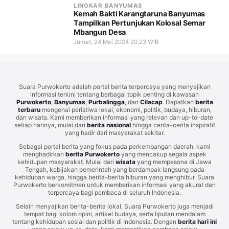
LINGKAR BANYUMAS
Kemah Bakti Karangtaruna Banyumas
Tampilkan Pertunjukan Kolosal Semar
Mbangun Desa
Jumat, 24 Mei 2024 20.23 WIB
Suara Purwokerto adalah portal berita terpercaya yang menyajikan
informasi terkini tentang berbagai topik penting di kawasan
Purwokerto
,
Banyumas
,
Purbalingga
, dan
Cilacap
. Dapatkan
berita
terbaru
mengenai peristiwa lokal, ekonomi, politik, budaya, hiburan,
dan wisata. Kami memberikan informasi yang relevan dan up-to-date
setiap harinya, mulai dari
berita nasional
hingga cerita-cerita inspiratif
yang hadir dari masyarakat sekitar.
Sebagai portal berita yang fokus pada perkembangan daerah, kami
menghadirkan
berita Purwokerto
yang mencakup segala aspek
kehidupan masyarakat. Mulai dari
wisata
yang mempesona di Jawa
Tengah, kebijakan pemerintah yang berdampak langsung pada
kehidupan warga, hingga berita-berita hiburan yang menghibur. Suara
Purwokerto berkomitmen untuk memberikan informasi yang akurat dan
terpercaya bagi pembaca di seluruh Indonesia.
Selain menyajikan berita-berita lokal, Suara Purwokerto juga menjadi
tempat bagi kolom opini, artikel budaya, serta liputan mendalam
tentang kehidupan sosial dan politik di Indonesia. Dengan
berita hari ini