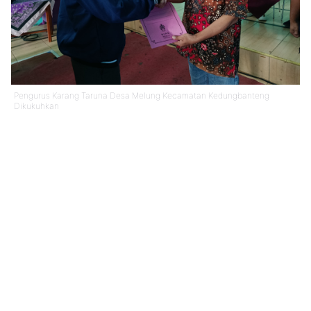
Pengurus Karang Taruna Desa Melung Kecamatan Kedungbanteng
Dikukuhkan