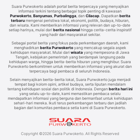
Suara Purwokerto adalah portal berita terpercaya yang menyajikan
informasi terkini tentang berbagai topik penting di kawasan
Purwokerto
,
Banyumas
,
Purbalingga
, dan
Cilacap
. Dapatkan
berita
terbaru
mengenai peristiwa lokal, ekonomi, politik, budaya, hiburan,
dan wisata. Kami memberikan informasi yang relevan dan up-to-date
setiap harinya, mulai dari
berita nasional
hingga cerita-cerita inspiratif
yang hadir dari masyarakat sekitar.
Sebagai portal berita yang fokus pada perkembangan daerah, kami
menghadirkan
berita Purwokerto
yang mencakup segala aspek
kehidupan masyarakat. Mulai dari
wisata
yang mempesona di Jawa
Tengah, kebijakan pemerintah yang berdampak langsung pada
kehidupan warga, hingga berita-berita hiburan yang menghibur. Suara
Purwokerto berkomitmen untuk memberikan informasi yang akurat dan
terpercaya bagi pembaca di seluruh Indonesia.
Selain menyajikan berita-berita lokal, Suara Purwokerto juga menjadi
tempat bagi kolom opini, artikel budaya, serta liputan mendalam
tentang kehidupan sosial dan politik di Indonesia. Dengan
berita hari ini
yang selalu up-to-date, kami memastikan pembaca selalu
mendapatkan informasi yang berguna dan bermanfaat untuk kehidupan
sehari-hari mereka. Ikuti terus perkembangan terbaru dan jadilah
bagian dari komunitas pembaca setia kami di Suara Purwokerto.
Copyright ©
2026
Suara Purwokerto. All Rights Reserved