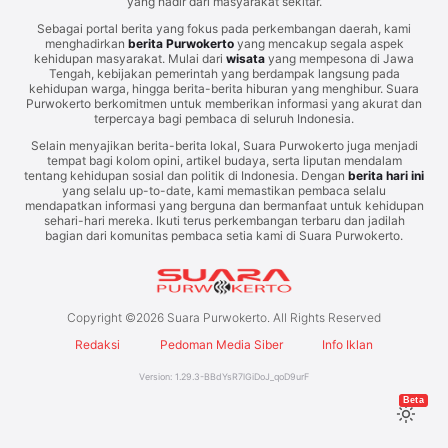
yang hadir dari masyarakat sekitar.
Sebagai portal berita yang fokus pada perkembangan daerah, kami
menghadirkan
berita Purwokerto
yang mencakup segala aspek
kehidupan masyarakat. Mulai dari
wisata
yang mempesona di Jawa
Tengah, kebijakan pemerintah yang berdampak langsung pada
kehidupan warga, hingga berita-berita hiburan yang menghibur. Suara
Purwokerto berkomitmen untuk memberikan informasi yang akurat dan
terpercaya bagi pembaca di seluruh Indonesia.
Selain menyajikan berita-berita lokal, Suara Purwokerto juga menjadi
tempat bagi kolom opini, artikel budaya, serta liputan mendalam
tentang kehidupan sosial dan politik di Indonesia. Dengan
berita hari ini
yang selalu up-to-date, kami memastikan pembaca selalu
mendapatkan informasi yang berguna dan bermanfaat untuk kehidupan
sehari-hari mereka. Ikuti terus perkembangan terbaru dan jadilah
bagian dari komunitas pembaca setia kami di Suara Purwokerto.
Copyright ©
2026
Suara Purwokerto. All Rights Reserved
Redaksi
Pedoman Media Siber
Info Iklan
Version:
1.29.3
-
BBdYsR7lGiDoJ_qoD9urF
Beta