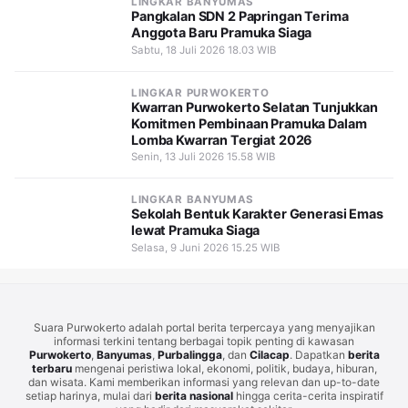
LINGKAR BANYUMAS
Pangkalan SDN 2 Papringan Terima
Anggota Baru Pramuka Siaga
Sabtu, 18 Juli 2026 18.03 WIB
LINGKAR PURWOKERTO
Kwarran Purwokerto Selatan Tunjukkan
Komitmen Pembinaan Pramuka Dalam
Lomba Kwarran Tergiat 2026
Senin, 13 Juli 2026 15.58 WIB
LINGKAR BANYUMAS
Sekolah Bentuk Karakter Generasi Emas
lewat Pramuka Siaga
Selasa, 9 Juni 2026 15.25 WIB
Suara Purwokerto adalah portal berita terpercaya yang menyajikan
informasi terkini tentang berbagai topik penting di kawasan
Purwokerto
,
Banyumas
,
Purbalingga
, dan
Cilacap
. Dapatkan
berita
terbaru
mengenai peristiwa lokal, ekonomi, politik, budaya, hiburan,
dan wisata. Kami memberikan informasi yang relevan dan up-to-date
setiap harinya, mulai dari
berita nasional
hingga cerita-cerita inspiratif