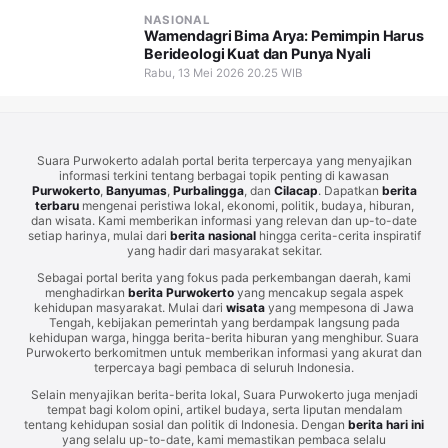
NASIONAL
Wamendagri Bima Arya: Pemimpin Harus
Berideologi Kuat dan Punya Nyali
Rabu, 13 Mei 2026 20.25 WIB
Suara Purwokerto adalah portal berita terpercaya yang menyajikan
informasi terkini tentang berbagai topik penting di kawasan
Purwokerto
,
Banyumas
,
Purbalingga
, dan
Cilacap
. Dapatkan
berita
terbaru
mengenai peristiwa lokal, ekonomi, politik, budaya, hiburan,
dan wisata. Kami memberikan informasi yang relevan dan up-to-date
setiap harinya, mulai dari
berita nasional
hingga cerita-cerita inspiratif
yang hadir dari masyarakat sekitar.
Sebagai portal berita yang fokus pada perkembangan daerah, kami
menghadirkan
berita Purwokerto
yang mencakup segala aspek
kehidupan masyarakat. Mulai dari
wisata
yang mempesona di Jawa
Tengah, kebijakan pemerintah yang berdampak langsung pada
kehidupan warga, hingga berita-berita hiburan yang menghibur. Suara
Purwokerto berkomitmen untuk memberikan informasi yang akurat dan
terpercaya bagi pembaca di seluruh Indonesia.
Selain menyajikan berita-berita lokal, Suara Purwokerto juga menjadi
tempat bagi kolom opini, artikel budaya, serta liputan mendalam
tentang kehidupan sosial dan politik di Indonesia. Dengan
berita hari ini
yang selalu up-to-date, kami memastikan pembaca selalu