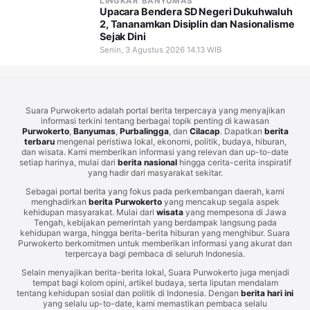
LINGKAR BANYUMAS
Upacara Bendera SD Negeri Dukuhwaluh
2, Tananamkan Disiplin dan Nasionalisme
Sejak Dini
Senin, 3 Agustus 2026 14.13 WIB
Suara Purwokerto adalah portal berita terpercaya yang menyajikan
informasi terkini tentang berbagai topik penting di kawasan
Purwokerto
,
Banyumas
,
Purbalingga
, dan
Cilacap
. Dapatkan
berita
terbaru
mengenai peristiwa lokal, ekonomi, politik, budaya, hiburan,
dan wisata. Kami memberikan informasi yang relevan dan up-to-date
setiap harinya, mulai dari
berita nasional
hingga cerita-cerita inspiratif
yang hadir dari masyarakat sekitar.
Sebagai portal berita yang fokus pada perkembangan daerah, kami
menghadirkan
berita Purwokerto
yang mencakup segala aspek
kehidupan masyarakat. Mulai dari
wisata
yang mempesona di Jawa
Tengah, kebijakan pemerintah yang berdampak langsung pada
kehidupan warga, hingga berita-berita hiburan yang menghibur. Suara
Purwokerto berkomitmen untuk memberikan informasi yang akurat dan
terpercaya bagi pembaca di seluruh Indonesia.
Selain menyajikan berita-berita lokal, Suara Purwokerto juga menjadi
tempat bagi kolom opini, artikel budaya, serta liputan mendalam
tentang kehidupan sosial dan politik di Indonesia. Dengan
berita hari ini
yang selalu up-to-date, kami memastikan pembaca selalu