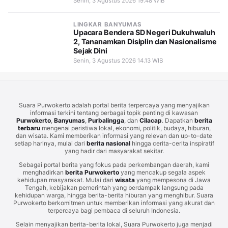
Senin, 3 Agustus 2026 19.48 WIB
LINGKAR BANYUMAS
Upacara Bendera SD Negeri Dukuhwaluh
2, Tananamkan Disiplin dan Nasionalisme
Sejak Dini
Senin, 3 Agustus 2026 14.13 WIB
Suara Purwokerto adalah portal berita terpercaya yang menyajikan
informasi terkini tentang berbagai topik penting di kawasan
Purwokerto
,
Banyumas
,
Purbalingga
, dan
Cilacap
. Dapatkan
berita
terbaru
mengenai peristiwa lokal, ekonomi, politik, budaya, hiburan,
dan wisata. Kami memberikan informasi yang relevan dan up-to-date
setiap harinya, mulai dari
berita nasional
hingga cerita-cerita inspiratif
yang hadir dari masyarakat sekitar.
Sebagai portal berita yang fokus pada perkembangan daerah, kami
menghadirkan
berita Purwokerto
yang mencakup segala aspek
kehidupan masyarakat. Mulai dari
wisata
yang mempesona di Jawa
Tengah, kebijakan pemerintah yang berdampak langsung pada
kehidupan warga, hingga berita-berita hiburan yang menghibur. Suara
Purwokerto berkomitmen untuk memberikan informasi yang akurat dan
terpercaya bagi pembaca di seluruh Indonesia.
Selain menyajikan berita-berita lokal, Suara Purwokerto juga menjadi